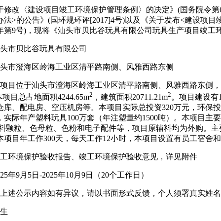
于修改〈建设项目竣工环境保护管理条例〉的决定》(国务院令第6
法>的公告》(国环规环评[2017]4号)以及《关于发布<建设项
18年第9号)，现将《汕头市贝比谷玩具有限公司玩具生产项目竣
头市贝比谷玩具有限公司
汕头市澄海区岭海工业区清平路南侧、风雅西路东侧
项目位于汕头市澄海区岭海工业区清平路南侧、风雅西路东侧，地理位置
2
2
3″。本项目总占地面积4244.65m
，建筑面积20711.21m
。项目建设有
仓库、配电房、空压机房等。本项目实际总投资320万元，环保投
实际年产塑料玩具100万套（年注塑量约1500吨）。本项目主要
塑料颗粒、色母粒、色粉和电子配件等，项目原辅料均为外购。
项目年工作300天，每天工作12小时，本项目设置有员工宿舍
竣工环境保护验收报告、竣工环境保护验收意见，详见附件
25年9月5日-2025年10月9日（20个工作日）
对上述公示内容如有异议，请以书面形式反馈，个人须署真实姓
先生