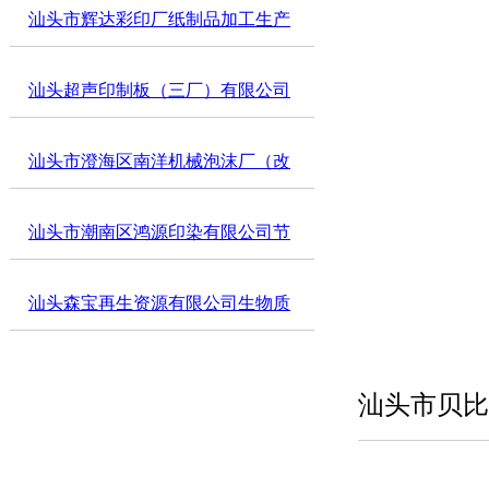
子玩具覆铜胶板加工技术改造项目
汕头市辉达彩印厂纸制品加工生产
竣工环境保护验收公示
建设项目竣工环境保护验收公示
汕头超声印制板（三厂）有限公司
导热油炉扩建项目竣工环境保护验
汕头市澄海区南洋机械泡沫厂（改
收公示
扩建）项目二期工程竣工环境保护
汕头市潮南区鸿源印染有限公司节
验收公示
水节能高效印染项目工程竣工环境
汕头森宝再生资源有限公司生物质
保护验收公示
颗粒生产项目（二期工程）竣工环
汕头市贝比
保验收公示