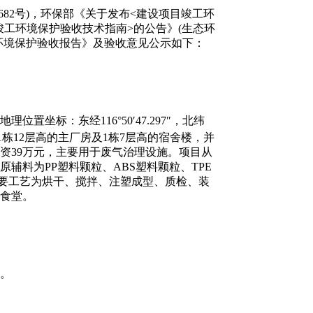
82号)，环保部《关于发布<建设项目竣工环
目竣工环境保护验收技术指南>的公告》(生态环
工环境保护验收报告》及验收意见公示如下：
坐标：东经116°50′47.297″，北纬
1栋12层高的主厂房及1栋7层高的宿舍楼，并
资39万元，主要用于废气治理设施。项目从
原辅料为PP塑料颗粒、ABS塑料颗粒、TPE
主要工艺为烘干、搅拌、注塑成型、质检、装
和食堂
。
名。