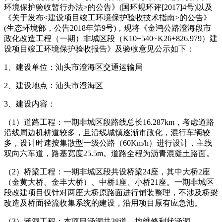
环境保护验收暂行办法>的公告》(国环规环评[2017]4号)以及
《关于发布<建设项目竣工环境保护验收技术指南>的公告》
(生态环境部，公告2018年第9号)，现将《金鸿公路澄海段市
政化改造工程（一期）非城区段（K10+540~K26+826.979）建
设项目竣工环境保护验收报告》及验收意见公示如下：
1、建设单位：汕头市澄海区交通运输局
2、建设地点：汕头市澄海区
3、建设内容：
（1）道路工程：一期非城区段路线总长16.287km，考虑道路
沿线周边机耕道较多，且沿线城镇逐渐市政化，混行车辆较
多，设计时速按集散型一级公路（60Km/h）进行设计，主线
双向六车道，路基宽度25.5m。道路全程为沥青混凝土路面。
（2）桥梁工程：一期非城区段共设桥梁24座，其中大桥2座
（金黄大桥、金丰大桥）、中桥1座、小桥21座。一期非城区
段改建项目仅针对两座大桥原路面进行铺装整理，不涉及桥梁
改造及桥面径流收集系统的建设，沿用项目原有应急池。
（3）涵洞工程：本项目涵洞共38道，均维修利状涵洞。