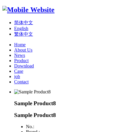
简体中文
English
繁体中文
Home
About Us
News
Product
Download
Case
job
Contact
Sample Product8
Sample Product8
No.:
Brand :