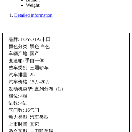
Weight:
Detailed information
品牌: TOYOTA/丰田
颜色分类: 黑色 白色
车辆产地: 国产
变速箱: 手自一体
整车类别: 三厢轿车
汽车排量: 2L
汽车价格: 15万-20万
发动机类型: 直列分布（L）
档位: 4档
缸数: 4缸
气门数: 16气门
动力类型: 汽车类型
上市时间: 其它
适合车型: 丰田凯美瑞