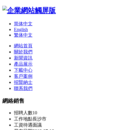
简体中文
English
繁体中文
網站首頁
關於我們
新聞資訊
產品展示
下載中心
客戶案例
招賢納士
聯系我們
網絡銷售
招聘人數
10
工作地點
長沙市
工資待遇
面議