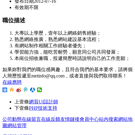
發布日期
2012-07-16
有效期
不限
職位描述
大專以上學歷，壹年以上網絡銷售經驗；
熟悉網絡推廣，熟悉網站建設基本流程；
有網站制作相關工作經驗者優先；
學習能力強，能吃苦耐勞，願意同公司共同發展；
本崗位招收兼職，投遞簡歷時請說明自己的工作意願；
如果妳對我們的職位感興趣，且符合我們的基本要求，請將個
人簡歷投遞至metinfo@qq.com，或者直接與我們取得聯系！
在線應聘
上壹條
網頁UI設計師
下壹條
PHP技術支持
公司動態
在線留言
在線反饋
友情鏈接
會員中心
站內搜索
網站地
圖
網站管理