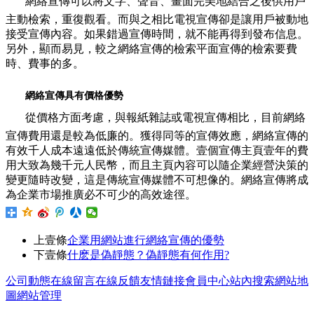
網絡宣傳可以將文字、聲音、畫面完美地結合之後供用戶
主動檢索，重復觀看。而與之相比電視宣傳卻是讓用戶被動地
接受宣傳內容。如果錯過宣傳時間，就不能再得到發布信息。
另外，顯而易見，較之網絡宣傳的檢索平面宣傳的檢索要費
時、費事的多。
網絡宣傳具有價格優勢
從價格方面考慮，與報紙雜誌或電視宣傳相比，目前網絡
宣傳費用還是較為低廉的。獲得同等的宣傳效應，網絡宣傳的
有效千人成本遠遠低於傳統宣傳媒體。壹個宣傳主頁壹年的費
用大致為幾千元人民幣，而且主頁內容可以隨企業經營決策的
變更隨時改變，這是傳統宣傳媒體不可想像的。網絡宣傳將成
為企業市場推廣必不可少的高效途徑。
上壹條
企業用網站進行網絡宣傳的優勢
下壹條
什麽是偽靜態？偽靜態有何作用?
公司動態
在線留言
在線反饋
友情鏈接
會員中心
站內搜索
網站地
圖
網站管理