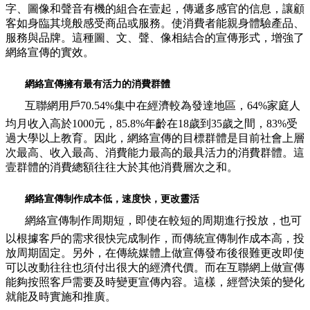
字、圖像和聲音有機的組合在壹起，傳遞多感官的信息，讓顧
客如身臨其境般感受商品或服務。使消費者能親身體驗產品、
服務與品牌。這種圖、文、聲、像相結合的宣傳形式，增強了
網絡宣傳的實效。
網絡宣傳擁有最有活力的消費群體
互聯網用戶70.54%集中在經濟較為發達地區，64%家庭人
均月收入高於1000元，85.8%年齡在18歲到35歲之間，83%受
過大學以上教育。因此，網絡宣傳的目標群體是目前社會上層
次最高、收入最高、消費能力最高的最具活力的消費群體。這
壹群體的消費總額往往大於其他消費層次之和。
網絡宣傳制作成本低，速度快，更改靈活
網絡宣傳制作周期短，即使在較短的周期進行投放，也可
以根據客戶的需求很快完成制作，而傳統宣傳制作成本高，投
放周期固定。另外，在傳統媒體上做宣傳發布後很難更改即使
可以改動往往也須付出很大的經濟代價。而在互聯網上做宣傳
能夠按照客戶需要及時變更宣傳內容。這樣，經營決策的變化
就能及時實施和推廣。