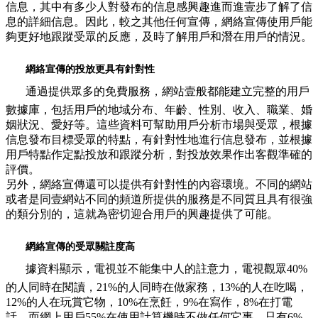
信息，其中有多少人對發布的信息感興趣進而進壹步了解了信
息的詳細信息。因此，較之其他任何宣傳，網絡宣傳使用戶能
夠更好地跟蹤受眾的反應，及時了解用戶和潛在用戶的情況。
網絡宣傳的投放更具有針對性
通過提供眾多的免費服務，網站壹般都能建立完整的用戶
數據庫，包括用戶的地域分布、年齡、性別、收入、職業、婚
姻狀況、愛好等。這些資料可幫助用戶分析市場與受眾，根據
信息發布目標受眾的特點，有針對性地進行信息發布，並根據
用戶特點作定點投放和跟蹤分析，對投放效果作出客觀準確的
評價。
另外，網絡宣傳還可以提供有針對性的內容環境。不同的網站
或者是同壹網站不同的頻道所提供的服務是不同質且具有很強
的類分別的，這就為密切迎合用戶的興趣提供了可能。
網絡宣傳的受眾關註度高
據資料顯示，電視並不能集中人的註意力，電視觀眾40%
的人同時在閱讀，21%的人同時在做家務，13%的人在吃喝，
12%的人在玩賞它物，10%在烹飪，9%在寫作，8%在打電
話。而網上用戶55%在使用計算機時不做任何它事，只有6%